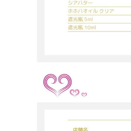
シアバター
ホホバオイル クリア
遮光瓶 5ml
遮光瓶 10ml
店舗名